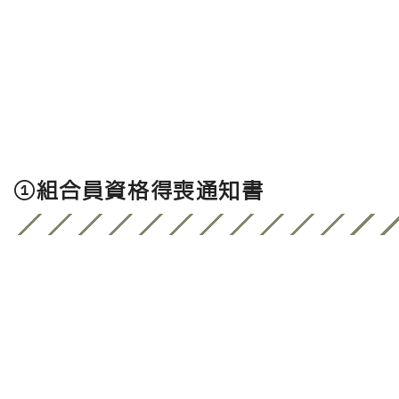
①組合員資格得喪通知書
交換・相続・贈与・貸借したとき
移譲するとき・亡くなったとき
たとき
務局、農業委員会、市町村など) に
しても変更されませんので届出（自