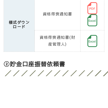
資格得喪通知書
様式ダウン
ロード
資格得喪通知書(財
産管理人)
②貯金口座振替依頼書
振替を希望される時
更したい時
亡くなられた時
書は
３枚とも必ず自筆での記入
が必