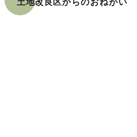
土地改良区からのおねがい
河川からの取水量は水利権により定められていま
す。そのため水利権の数値を超えて取水することは
できません。限りある用水が管内全体に行き渡るよ
う、用水のかけ流しはしないようお願いいたしま
す。