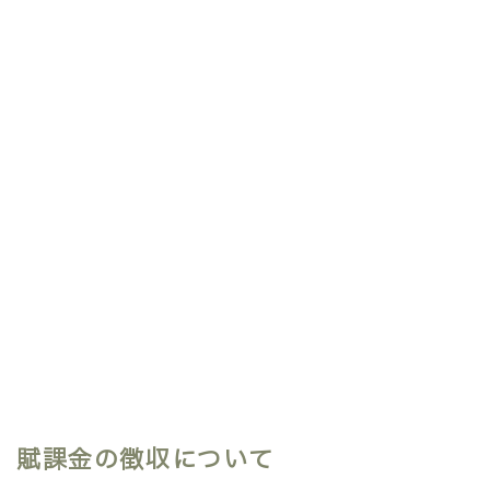
賦課金とは農業用水利施設の維持管理、土地改良区
が実施する事業、農地の保全等により恩恵を受ける
人が負担するお金のことです。この賦課金について
は、事業等に要する経費に充てるため、その地区内
にある土地につき、その組合員に対して賦課徴収が
できるとしています（土地改良法第36条1項によ
る）。
賦課金には事務費や維持管理費などの土地改良区の
運営費用に充てる「経常賦課金」と、償還金に充て
賦課金の徴収について
る「特別賦課金」があります。賦課金は毎年４月１