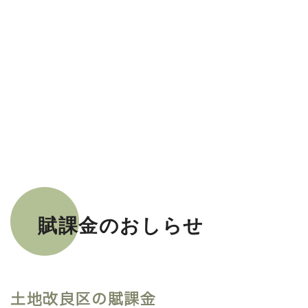
令和7年度通常総代会が令和8年3月24日当土地改良
区会議室において、総代定数85名中75名の出席を得
て開催されました。
賦課金のおしらせ
詳細は下記からご確認ください。
令和7年度通常総代会開催
土地改良区の賦課金